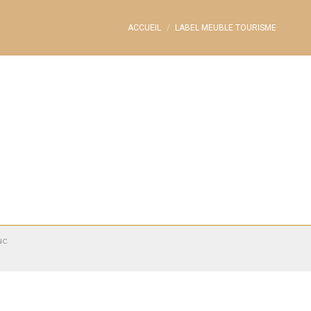
Vous êtes ici :
ACCUEIL
LABEL MEUBLE TOURISME
uc