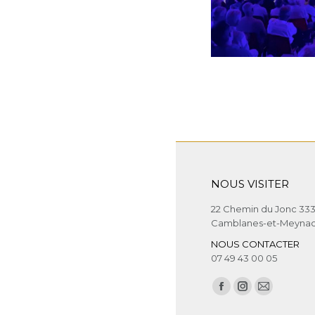
NOUS VISITER
22 Chemin du Jonc 33
Camblanes-et-Meyna
NOUS CONTACTER
07 49 43 00 05
Trouvez nous sur :
Facebook
Instagram
E-
page
page
mail