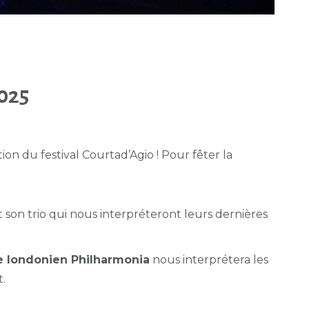
025
on du festival Courtad’Agio ! Pour fêter la
et son trio qui nous interpréteront leurs dernières
e londonien Philharmonia
nous interprétera les
t.