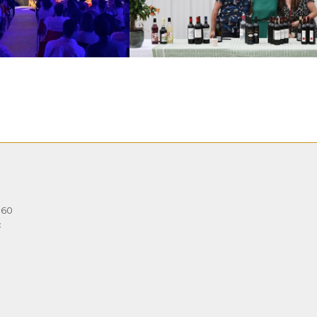
360
c